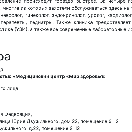
оровление происходит гораздо быстрее. За четыре 
многие из которых захотели обслуживаться здесь на 
евролог, гинеколог, эндокринолог, уролог, кардиолог
, терапевты, педиатры. Также клиника предоставляе
остике (УЗИ), а также все современные лабораторные и
ра
а:
остью «Медицинский центр «Мир здоровья»
го лица:
я Федерация,
улица Юрия Двужильного, дом 22, помещение 9-12
вужильного, д.22, помещение 9-12